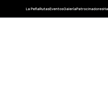
La Peña
Rutas
Eventos
Galería
Patrocinadores
Ha