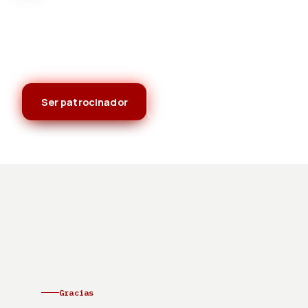
Su apoyo ha sido fundamental. Gracias a su g
confianza podemos promover el ciclismo y sus
Alhendín.
Ser patrocinador
← Inicio
Gracias