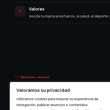
Valores
⭐
Asocia tu marca al esfuerzo, la salud, el deporte
Nuestros valores
Los pilares de la peñ
Valoramos su privacidad
Utilizamos cookies para mejorar su experiencia de
navegación, publicar anuncios o contenidos