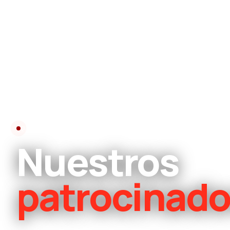
QUIENES NOS APOYAN
Nuestros
patrocinado