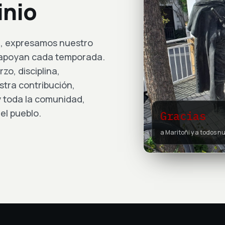
inio
n, expresamos nuestro
 apoyan cada temporada.
zo, disciplina,
tra contribución,
 toda la comunidad,
el pueblo.
Gracias
a Maritoñi y a todos 