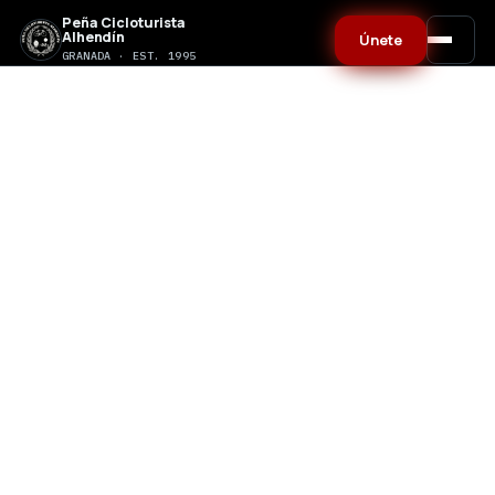
Peña Cicloturista
Alhendín
Únete
GRANADA · EST. 1995